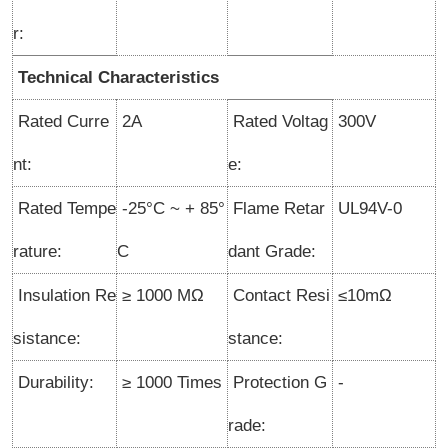
r:
Technical Characteristics
Rated Curre
2A
Rated Voltag
300V
nt:
e:
Rated Tempe
-25°C ~ + 85°
Flame Retar
UL94V-0
rature:
C
dant Grade:
Insulation Re
≥ 1000 MΩ
Contact Resi
≤10mΩ
sistance:
stance:
Durability:
≥ 1000 Times
Protection G
-
rade: