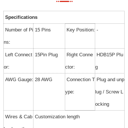
Specifications
Number of Pi
15 Pins
Key Position:
-
ns:
Left Connect
15Pin Plug
Right Conne
HDB15P Plu
or:
ctor:
g
AWG Gauge:
28 AWG
Connection T
Plug and unp
ype
:
lug / Screw L
ocking
Wires & Cab
Customization length