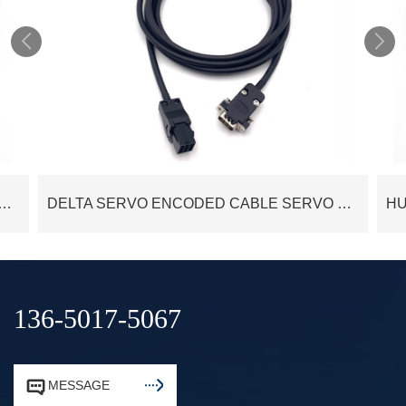


ERVO MOTOR CONNECTION CABLE HARNESS CUSTOMIZATION - YAMETER MANUFACTURER
DELTA SERVO ENCODED CABLE SERVO MOTOR POWER CABLE- YAMETER MANUFACTURER
136-5017-5067


MESSAGE